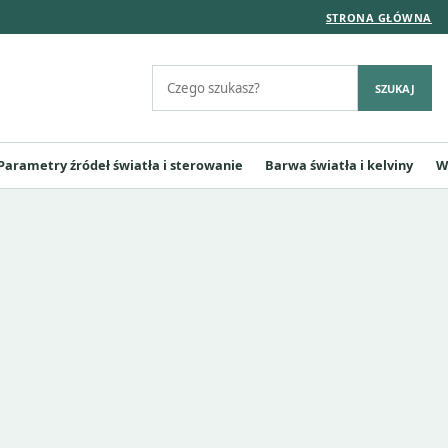
STRONA GŁÓWNA
Szukaj:
SZUKAJ
Parametry źródeł światła i sterowanie
Barwa światła i kelviny
W