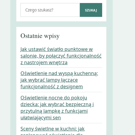
Szukaj:
SZUKAJ
Ostatnie wpisy
Jak ustawić światło punktowe w
salonie, by połączyć funkcjonalność
z nastrojem wnętrza
Oświetlenie nad wyspą kuchenną:
jak wybrać lampy łączące
funkcjonalność z designem
Oświetlenie nocne do pokoju
dziecka: jak wybrać bezpieczną i
przytulną lampkę z funkcjami
ułatwiającymi sen
Sceny świetlne w kuchni: jak