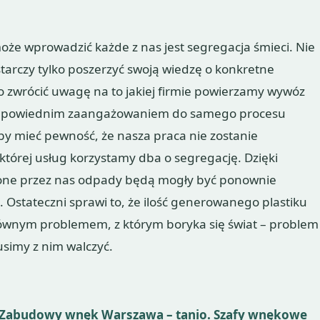
oże wprowadzić każde z nas jest segregacja śmieci. Nie
arczy tylko poszerzyć swoją wiedzę o konkretne
 zwrócić uwagę na to jakiej firmie powierzamy wywóz
z odpowiednim zaangażowaniem do samego procesu
Aby mieć pewność, że nasza praca nie zostanie
której usług korzystamy dba o segregację. Dzięki
one przez nas odpady będą mogły być ponownie
Ostateczni sprawi to, że ilość generowanego plastiku
 głównym problemem, z którym boryka się świat – problem
usimy z nim walczyć.
 Zabudowy wnęk Warszawa – tanio. Szafy wnękowe