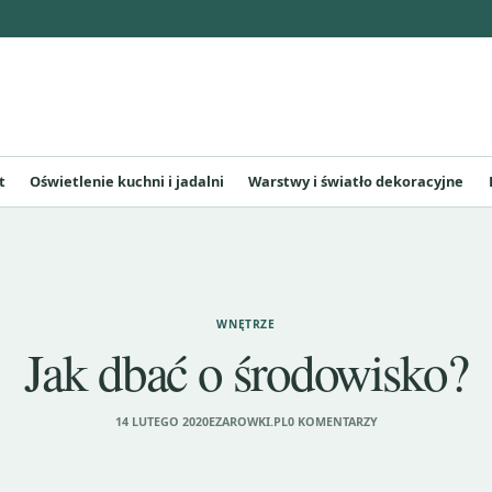
t
Oświetlenie kuchni i jadalni
Warstwy i światło dekoracyjne
WNĘTRZE
Jak dbać o środowisko?
14 LUTEGO 2020
EZAROWKI.PL
0 KOMENTARZY