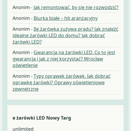
Anonim
-
Jak remontować, by się nie rozwodzić?
Anonim
-
Biurka białe – hit aranżacyjny
Anonim
-
Ile żarówka zużywa prądu? Jak znaleźć
idealne żarówki LED do domu? Jak dobrać
żarówki LED?
Anonim
-
Gwarancja na żarówki LED. Co to jest
gwarancja i jak z niej korzystać? Wrocław
oświetlenie
Anonim
-
Typy oprawek żarówek. Jak dobrać
oprawkę żarówki? Oprawy oświetleniowe
zewnętrzne
e żarówki LED Nowy Targ
unlimited