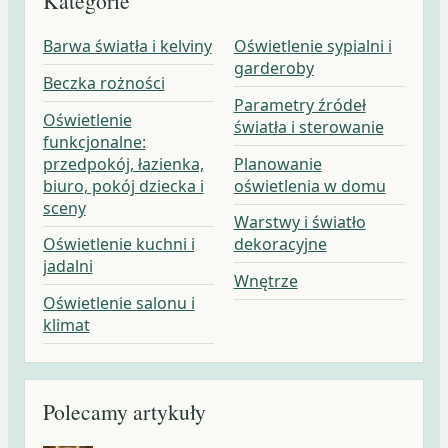
Kategorie
Barwa światła i kelviny
Oświetlenie sypialni i
garderoby
Beczka rożności
Parametry źródeł
Oświetlenie
światła i sterowanie
funkcjonalne:
przedpokój, łazienka,
Planowanie
biuro, pokój dziecka i
oświetlenia w domu
sceny
Warstwy i światło
Oświetlenie kuchni i
dekoracyjne
jadalni
Wnętrze
Oświetlenie salonu i
klimat
Polecamy artykuły