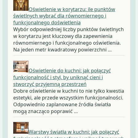
Oświetlenie w korytarzu: ile punktów
świetlnych wybrać dla równomiernego i
funkcjonalnego doświetlenia
Wybór odpowiedniej liczby punktów świetlnych
w korytarzu jest kluczowy dla zapewnienia
równomiernego i funkcjonalnego oświetlenia.
Na jeden metr kwadratowy powierzchni …
Oświetlenie do kuchni: jak połączyć
funkcjonalność i styl, by uniknąć cieni i
stworzyć przyjemną przestrzeń
Dobre oświetlenie w kuchni to nie tylko kwestia
estetyki, ale przede wszystkim funkcjonalności.
Odpowiednio zaplanowane źródła światła
mogą znacząco poprawić …
Warstwy światła w kuchni: jak połączyć