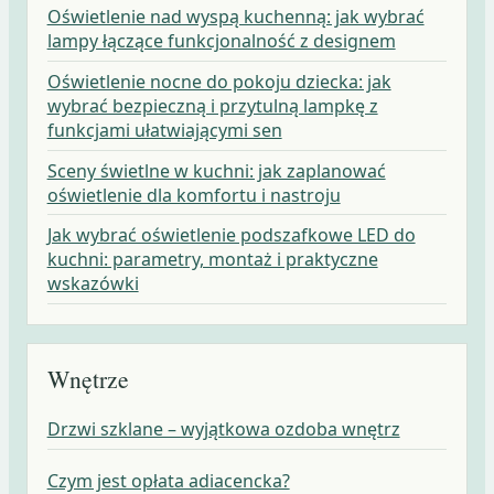
Oświetlenie nad wyspą kuchenną: jak wybrać
lampy łączące funkcjonalność z designem
Oświetlenie nocne do pokoju dziecka: jak
wybrać bezpieczną i przytulną lampkę z
funkcjami ułatwiającymi sen
Sceny świetlne w kuchni: jak zaplanować
oświetlenie dla komfortu i nastroju
Jak wybrać oświetlenie podszafkowe LED do
kuchni: parametry, montaż i praktyczne
wskazówki
Wnętrze
Drzwi szklane – wyjątkowa ozdoba wnętrz
Czym jest opłata adiacencka?