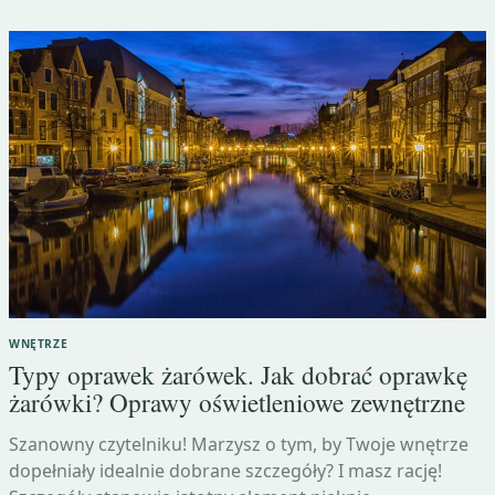
WNĘTRZE
Typy oprawek żarówek. Jak dobrać oprawkę
żarówki? Oprawy oświetleniowe zewnętrzne
Szanowny czytelniku! Marzysz o tym, by Twoje wnętrze
dopełniały idealnie dobrane szczegóły? I masz rację!