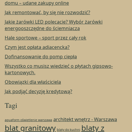
domu – udane zakupy online
Jak remontować, by się nie rozwodzić?
Jakie żarówki LED polecacie? Wybór żarówki
energooszczędne do ściemniacza
Hale sportowe – sport przez cały rok
Czym jest opłata adiacencka?
Dofinansowanie do pomp ciepła
Wszystko co musisz wiedzieć o płytach gipsowo-
kartonowych.
Obowiązki dla właściciela
Jak podjąć decyzję kredytową?
Tagi
architekt wnętrz - Warszawa
aquaform oświetlenie warszawa
blat granitowy
blaty z
blaty do kuchni