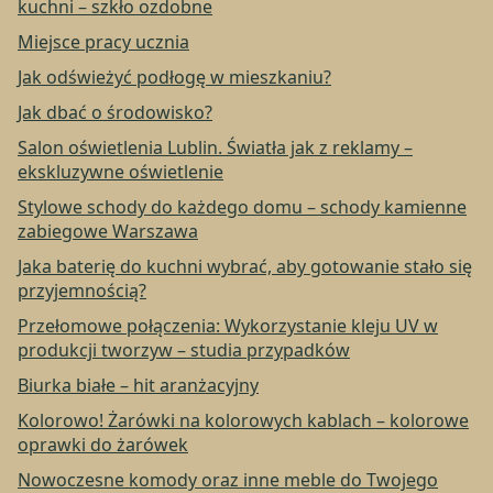
kuchni – szkło ozdobne
Miejsce pracy ucznia
Jak odświeżyć podłogę w mieszkaniu?
Jak dbać o środowisko?
Salon oświetlenia Lublin. Światła jak z reklamy –
ekskluzywne oświetlenie
Stylowe schody do każdego domu – schody kamienne
zabiegowe Warszawa
Jaka baterię do kuchni wybrać, aby gotowanie stało się
przyjemnością?
Przełomowe połączenia: Wykorzystanie kleju UV w
produkcji tworzyw – studia przypadków
Biurka białe – hit aranżacyjny
Kolorowo! Żarówki na kolorowych kablach – kolorowe
oprawki do żarówek
Nowoczesne komody oraz inne meble do Twojego