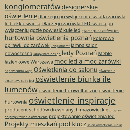
konglomeratów
designerskie
oświetlenie
dlaczego po wyłączeniu światła żarówki
led lekko świecą
Dlaczego żarówki LED świecą po
wyłączeniu
gdzie powiesić kule led
gwarancja na żarówki led
hurtownia oświetlenia poznań
kolorowe
oprawki do żarówek
lampa salon
konglomerat
ledy Poznań
nowoczesna
Meble
lampy kare design
moc led a moc żarówki
łazienkowe Warszawa
Oświetlenia do salonu
odpowiednia waga
oświetlenie
oświetlenie biurka ile
akcentowe co to jest
lumenów
oświetlenie fotowoltaiczne
oświetlenie
oświetlenie inspiracje
hurtownia
producent schodów drewnianych mazowieckie
program
projektowanie oświetlenia led
do projektowania oświetlenia
Projekty mieszkań pod klucz
salon oświetlenia lublin