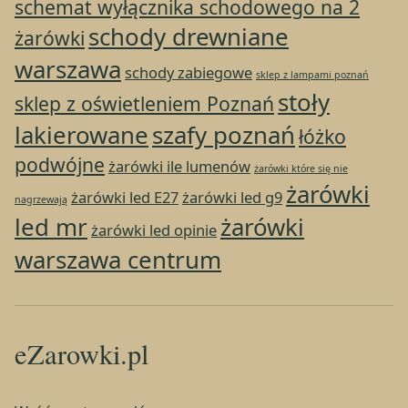
schemat wyłącznika schodowego na 2
schody drewniane
żarówki
warszawa
schody zabiegowe
sklep z lampami poznań
stoły
sklep z oświetleniem Poznań
lakierowane
szafy poznań
łóżko
podwójne
żarówki ile lumenów
żarówki które się nie
żarówki
żarówki led E27
żarówki led g9
nagrzewają
led mr
żarówki
żarówki led opinie
warszawa centrum
eZarowki.pl