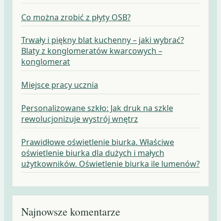
Co można zrobić z płyty OSB?
Trwały i piękny blat kuchenny – jaki wybrać?
Blaty z konglomeratów kwarcowych –
konglomerat
Miejsce pracy ucznia
Personalizowane szkło: Jak druk na szkle
rewolucjonizuje wystrój wnętrz
Prawidłowe oświetlenie biurka. Właściwe
oświetlenie biurka dla dużych i małych
użytkowników. Oświetlenie biurka ile lumenów?
Najnowsze komentarze