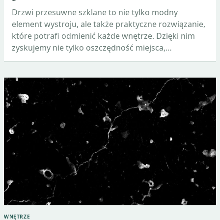
Drzwi przesuwne szklane to nie tylko modny
element wystroju, ale także praktyczne rozwiązanie,
które potrafi odmienić każde wnętrze. Dzięki nim
zyskujemy nie tylko oszczędność miejsca,…
WNĘTRZE