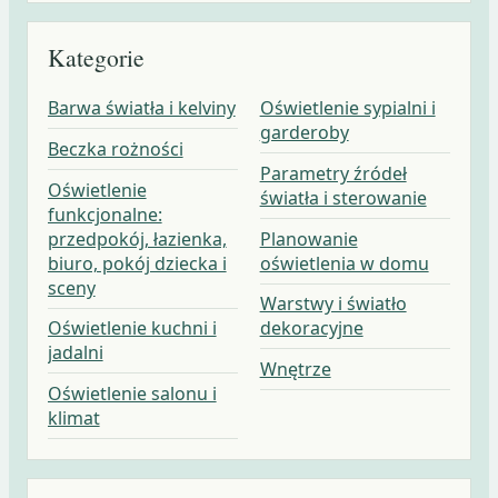
Kategorie
Barwa światła i kelviny
Oświetlenie sypialni i
garderoby
Beczka rożności
Parametry źródeł
Oświetlenie
światła i sterowanie
funkcjonalne:
przedpokój, łazienka,
Planowanie
biuro, pokój dziecka i
oświetlenia w domu
sceny
Warstwy i światło
Oświetlenie kuchni i
dekoracyjne
jadalni
Wnętrze
Oświetlenie salonu i
klimat