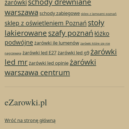
schody drewniane
żarówki
warszawa
schody zabiegowe
sklep z lampami poznań
stoły
sklep z oświetleniem Poznań
lakierowane
szafy poznań
łóżko
podwójne
żarówki ile lumenów
żarówki które się nie
żarówki
żarówki led E27
żarówki led g9
nagrzewają
led mr
żarówki
żarówki led opinie
warszawa centrum
eZarowki.pl
Wróć na stronę główną