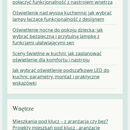
połączyć funkcjonalność z nastrojem wnętrza
Oświetlenie nad wyspą kuchenną: jak wybrać
lampy łączące funkcjonalność z designem
Oświetlenie nocne do pokoju dziecka: jak
wybrać bezpieczną i przytulną lampkę z
funkcjami ułatwiającymi sen
Sceny świetlne w kuchni: jak zaplanować
oświetlenie dla komfortu i nastroju
Jak wybrać oświetlenie podszafkowe LED do
kuchni: parametry, montaż i praktyczne
wskazówki
Wnętrze
Mieszkania pod klucz – z aranżacją czy bez?
Projekty mieszkań pod klucz , aranżacje