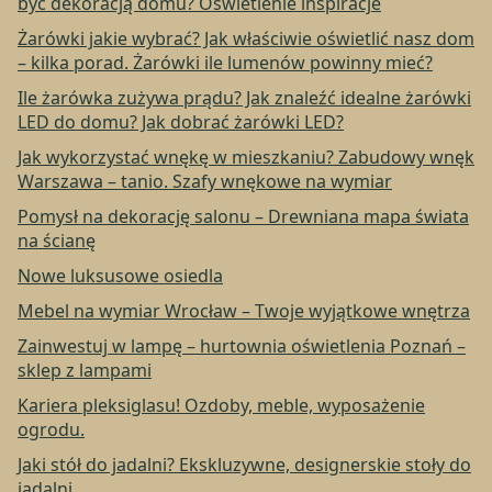
być dekoracją domu? Oświetlenie inspiracje
Żarówki jakie wybrać? Jak właściwie oświetlić nasz dom
– kilka porad. Żarówki ile lumenów powinny mieć?
Ile żarówka zużywa prądu? Jak znaleźć idealne żarówki
LED do domu? Jak dobrać żarówki LED?
Jak wykorzystać wnękę w mieszkaniu? Zabudowy wnęk
Warszawa – tanio. Szafy wnękowe na wymiar
Pomysł na dekorację salonu – Drewniana mapa świata
na ścianę
Nowe luksusowe osiedla
Mebel na wymiar Wrocław – Twoje wyjątkowe wnętrza
Zainwestuj w lampę – hurtownia oświetlenia Poznań –
sklep z lampami
Kariera pleksiglasu! Ozdoby, meble, wyposażenie
ogrodu.
Jaki stół do jadalni? Ekskluzywne, designerskie stoły do
jadalni