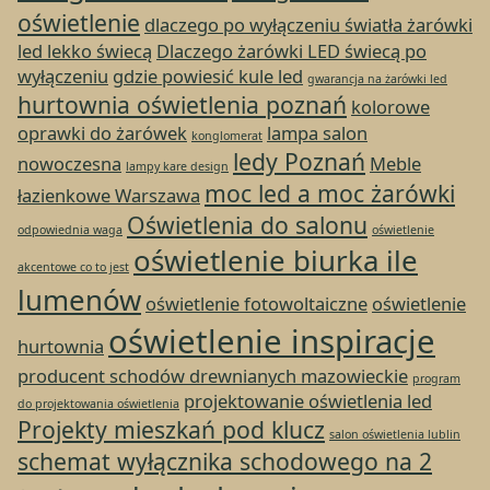
oświetlenie
dlaczego po wyłączeniu światła żarówki
led lekko świecą
Dlaczego żarówki LED świecą po
wyłączeniu
gdzie powiesić kule led
gwarancja na żarówki led
hurtownia oświetlenia poznań
kolorowe
oprawki do żarówek
lampa salon
konglomerat
ledy Poznań
nowoczesna
Meble
lampy kare design
moc led a moc żarówki
łazienkowe Warszawa
Oświetlenia do salonu
odpowiednia waga
oświetlenie
oświetlenie biurka ile
akcentowe co to jest
lumenów
oświetlenie fotowoltaiczne
oświetlenie
oświetlenie inspiracje
hurtownia
producent schodów drewnianych mazowieckie
program
projektowanie oświetlenia led
do projektowania oświetlenia
Projekty mieszkań pod klucz
salon oświetlenia lublin
schemat wyłącznika schodowego na 2