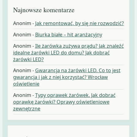
Najnowsze komentarze
Anonim
-
Jak remontować, by się nie rozwodzić?
Anonim
-
Biurka białe – hit aranżacyjny
Anonim
-
Ile żarówka zużywa prądu? Jak znaleźć
idealne żarówki LED do domu? Jak dobrać
żarówki LED?
Anonim
-
Gwarancja na żarówki LED. Co to jest
gwarancja i jak z niej korzystać? Wrocław
oświetlenie
Anonim
-
Typy oprawek żarówek. Jak dobrać
oprawkę żarówki? Oprawy oświetleniowe
zewnętrzne