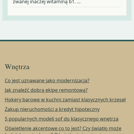
zwanej inaczej witaminą b1. …
Wnętrza
Co jest uznawane jako modernizacja?
Jak znaleźć dobrą ekipę remontową?
Hokery barowe w kuchni zamiast klasycznych krzeseł
Zakup nieruchomości a kredyt hipoteczny
5 popularnych modeli sof do klasycznego wnętrza
Oświetlenie akcentowe co to jest? Czy światło może