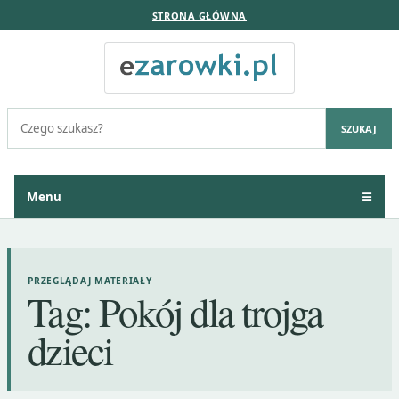
STRONA GŁÓWNA
Szukaj:
SZUKAJ
Menu
☰
PRZEGLĄDAJ MATERIAŁY
Tag:
Pokój dla trojga
dzieci