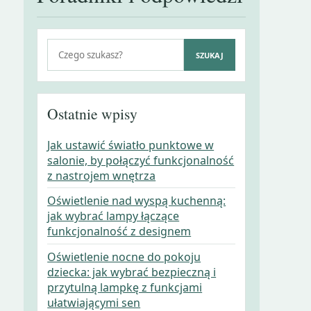
Szukaj:
SZUKAJ
Ostatnie wpisy
Jak ustawić światło punktowe w
salonie, by połączyć funkcjonalność
z nastrojem wnętrza
Oświetlenie nad wyspą kuchenną:
jak wybrać lampy łączące
funkcjonalność z designem
Oświetlenie nocne do pokoju
dziecka: jak wybrać bezpieczną i
przytulną lampkę z funkcjami
ułatwiającymi sen