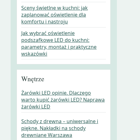
Sceny świetlne w kuchni: jak
zaplanować oświetlenie dla
komfortu i nastroju
Jak wybrać oświetlenie
podszafkowe LED do kuchni:
parametry, montaż i praktyczne
wskazówki
Wnętrze
Żarówki LED opinie. Dlaczego
warto kupić żarówki LED? Naprawa
żarówki LED
Schody z drewna – uniwersalne i
piękne. Nakładki na schody
drewniane Warszawa