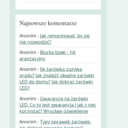
Najnowsze komentarze
Anonim
-
Jak remontować, by się
nie rozwodzić?
Anonim
-
Biurka białe – hit
aranżacyjny
Anonim
-
Ile żarówka zużywa
prądu? Jak znaleźć idealne żarówki
LED do domu? Jak dobrać żarówki
LED?
Anonim
-
Gwarancja na żarówki
LED. Co to jest gwarancja i jak z niej
korzystać? Wrocław oświetlenie
Anonim
-
Typy oprawek żarówek.
Jak dobrać oprawkę żarówki?