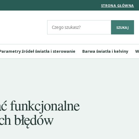
STRONA GŁÓWNA
Szukaj:
SZUKAJ
Parametry źródeł światła i sterowanie
Barwa światła i kelviny
W
ać funkcjonalne
ych błędów