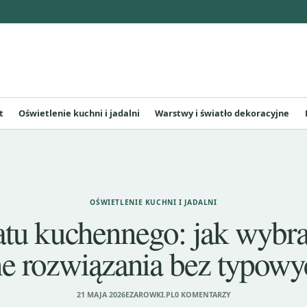
t
Oświetlenie kuchni i jadalni
Warstwy i światło dekoracyjne
OŚWIETLENIE KUCHNI I JADALNI
atu kuchennego: jak wybr
zne rozwiązania bez typow
21 MAJA 2026
EZAROWKI.PL
0 KOMENTARZY