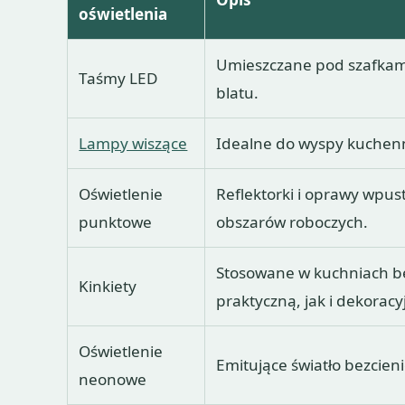
oświetlenia
Umieszczane pod szafkam
Taśmy LED
blatu.
Lampy wiszące
Idealne do wyspy kuchenn
Oświetlenie
Reflektorki i oprawy wpu
punktowe
obszarów roboczych.
Stosowane w kuchniach be
Kinkiety
praktyczną, jak i dekoracy
Oświetlenie
Emitujące światło bezcien
neonowe