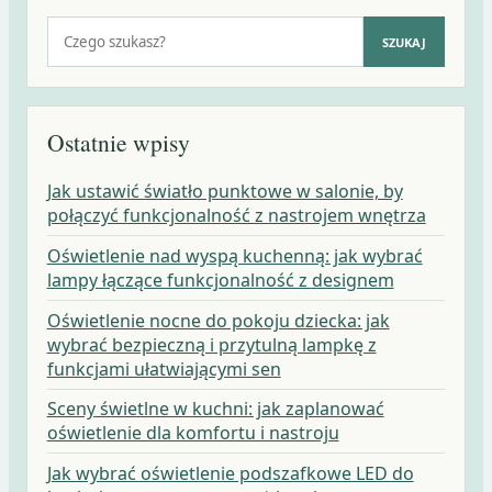
Szukaj:
SZUKAJ
Ostatnie wpisy
Jak ustawić światło punktowe w salonie, by
połączyć funkcjonalność z nastrojem wnętrza
Oświetlenie nad wyspą kuchenną: jak wybrać
lampy łączące funkcjonalność z designem
Oświetlenie nocne do pokoju dziecka: jak
wybrać bezpieczną i przytulną lampkę z
funkcjami ułatwiającymi sen
Sceny świetlne w kuchni: jak zaplanować
oświetlenie dla komfortu i nastroju
Jak wybrać oświetlenie podszafkowe LED do