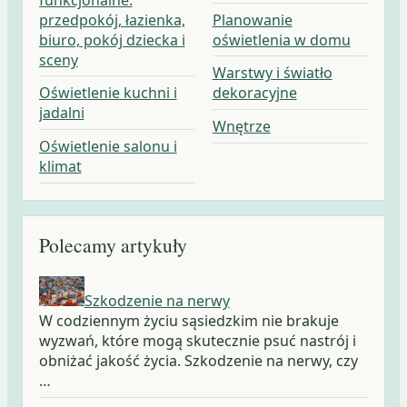
przedpokój, łazienka,
Planowanie
biuro, pokój dziecka i
oświetlenia w domu
sceny
Warstwy i światło
Oświetlenie kuchni i
dekoracyjne
jadalni
Wnętrze
Oświetlenie salonu i
klimat
Polecamy artykuły
Szkodzenie na nerwy
W codziennym życiu sąsiedzkim nie brakuje
wyzwań, które mogą skutecznie psuć nastrój i
obniżać jakość życia. Szkodzenie na nerwy, czy
…