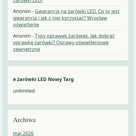
żarówki LED?
Anonim
-
Gwarancja na żarówki LED. Co to jest
gwarancja i jak z niej korzystać? Wrocław
oświetlenie
Anonim
-
Typy oprawek żarówek. Jak dobrać
oprawkę żarówki? Oprawy oświetleniowe
zewnętrzne
e żarówki LED Nowy Targ
unlimited
Archiwa
maj 2026