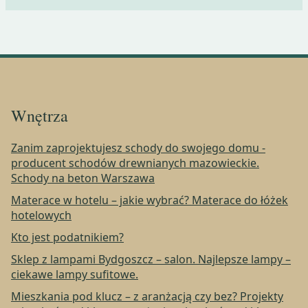
Wnętrza
Zanim zaprojektujesz schody do swojego domu -
producent schodów drewnianych mazowieckie.
Schody na beton Warszawa
Materace w hotelu – jakie wybrać? Materace do łóżek
hotelowych
Kto jest podatnikiem?
Sklep z lampami Bydgoszcz – salon. Najlepsze lampy –
ciekawe lampy sufitowe.
Mieszkania pod klucz – z aranżacją czy bez? Projekty