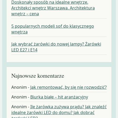
Doskonały sposób na idealne wnętrze.
Architekci wnętrz Warszawa. Architektura
wnętrz – cena
5 popularnych modeli sof do klasycznego
wnętrza
Jak wybrać żarówki do nowej lampy? Żarówki
LED E27 i E14
Najnowsze komentarze
Anonim
-
Jak remontować, by się nie rozwodzić?
Anonim
-
Biurka białe – hit aranżacyjny
Anonim
-
Ile żarówka zużywa prądu? Jak znaleźć
idealne żarówki LED do domu? Jak dobrać