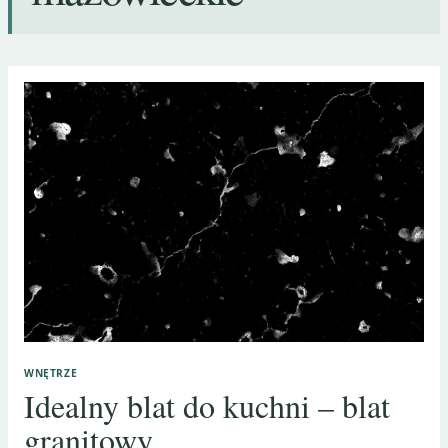
WNĘTRZE
Idealny blat do kuchni – blat
granitowy