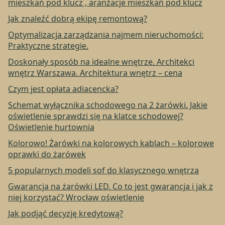
mieszkań pod klucz , aranżacje mieszkań pod klucz
Jak znaleźć dobrą ekipę remontową?
Optymalizacja zarządzania najmem nieruchomości:
Praktyczne strategie.
Doskonały sposób na idealne wnętrze. Architekci
wnętrz Warszawa. Architektura wnętrz – cena
Czym jest opłata adiacencka?
Schemat wyłącznika schodowego na 2 żarówki. Jakie
oświetlenie sprawdzi się na klatce schodowej?
Oświetlenie hurtownia
Kolorowo! Żarówki na kolorowych kablach – kolorowe
oprawki do żarówek
5 popularnych modeli sof do klasycznego wnętrza
Gwarancja na żarówki LED. Co to jest gwarancja i jak z
niej korzystać? Wrocław oświetlenie
Jak podjąć decyzję kredytową?