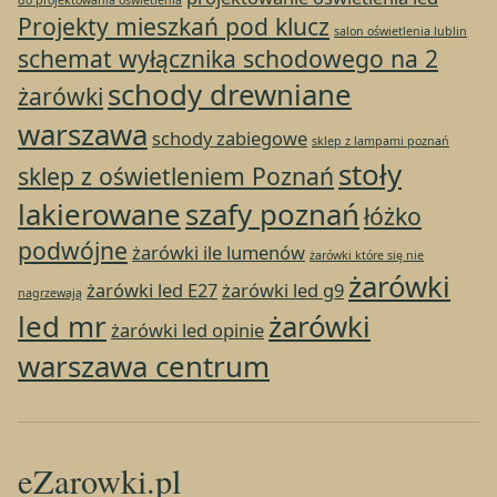
Projekty mieszkań pod klucz
salon oświetlenia lublin
schemat wyłącznika schodowego na 2
schody drewniane
żarówki
warszawa
schody zabiegowe
sklep z lampami poznań
stoły
sklep z oświetleniem Poznań
lakierowane
szafy poznań
łóżko
podwójne
żarówki ile lumenów
żarówki które się nie
żarówki
żarówki led E27
żarówki led g9
nagrzewają
led mr
żarówki
żarówki led opinie
warszawa centrum
eZarowki.pl