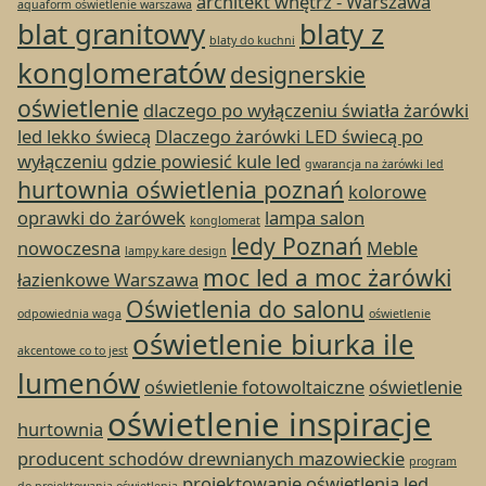
architekt wnętrz - Warszawa
aquaform oświetlenie warszawa
blat granitowy
blaty z
blaty do kuchni
konglomeratów
designerskie
oświetlenie
dlaczego po wyłączeniu światła żarówki
led lekko świecą
Dlaczego żarówki LED świecą po
wyłączeniu
gdzie powiesić kule led
gwarancja na żarówki led
hurtownia oświetlenia poznań
kolorowe
oprawki do żarówek
lampa salon
konglomerat
ledy Poznań
nowoczesna
Meble
lampy kare design
moc led a moc żarówki
łazienkowe Warszawa
Oświetlenia do salonu
odpowiednia waga
oświetlenie
oświetlenie biurka ile
akcentowe co to jest
lumenów
oświetlenie fotowoltaiczne
oświetlenie
oświetlenie inspiracje
hurtownia
producent schodów drewnianych mazowieckie
program
projektowanie oświetlenia led
do projektowania oświetlenia