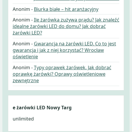
Anonim
-
Biurka białe – hit aranżacyjny
Anonim
-
Ile żarówka zużywa prądu? Jak znaleźć
idealne żarówki LED do domu? Jak dobrać
żarówki LED?
Anonim
-
Gwarancja na żarówki LED. Co to jest
gwarancja i jak z niej korzystać? Wrocław
oświetlenie
Anonim
-
Typy oprawek żarówek. Jak dobrać
oprawkę żarówki? Oprawy oświetleniowe
zewnętrzne
e żarówki LED Nowy Targ
unlimited