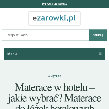
STRONA GŁÓWNA
Szukaj:
SZUKAJ
Menu
☰
WNĘTRZE
Materace w hotelu –
jakie wybrać? Materace
do łóżek hotelowych