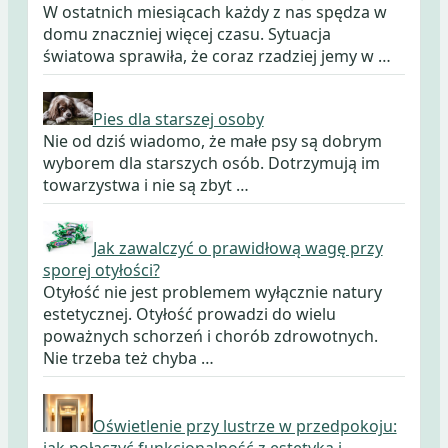
W ostatnich miesiącach każdy z nas spędza w
domu znaczniej więcej czasu. Sytuacja
światowa sprawiła, że coraz rzadziej jemy w …
Pies dla starszej osoby
Nie od dziś wiadomo, że małe psy są dobrym
wyborem dla starszych osób. Dotrzymują im
towarzystwa i nie są zbyt …
Jak zawalczyć o prawidłową wagę przy
sporej otyłości?
Otyłość nie jest problemem wyłącznie natury
estetycznej. Otyłość prowadzi do wielu
poważnych schorzeń i chorób zdrowotnych.
Nie trzeba też chyba …
Oświetlenie przy lustrze w przedpokoju:
jak połączyć funkcjonalność z estetyką i