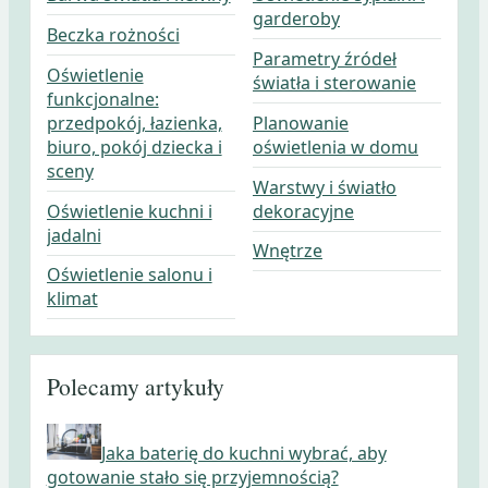
garderoby
Beczka rożności
Parametry źródeł
Oświetlenie
światła i sterowanie
funkcjonalne:
przedpokój, łazienka,
Planowanie
biuro, pokój dziecka i
oświetlenia w domu
sceny
Warstwy i światło
Oświetlenie kuchni i
dekoracyjne
jadalni
Wnętrze
Oświetlenie salonu i
klimat
Polecamy artykuły
Jaka baterię do kuchni wybrać, aby
gotowanie stało się przyjemnością?