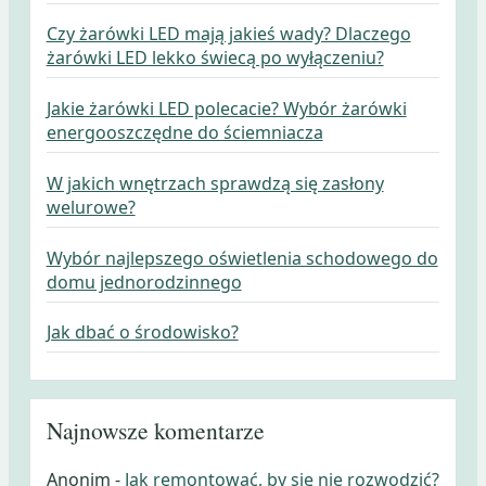
Czy żarówki LED mają jakieś wady? Dlaczego
żarówki LED lekko świecą po wyłączeniu?
Jakie żarówki LED polecacie? Wybór żarówki
energooszczędne do ściemniacza
W jakich wnętrzach sprawdzą się zasłony
welurowe?
Wybór najlepszego oświetlenia schodowego do
domu jednorodzinnego
Jak dbać o środowisko?
Najnowsze komentarze
Anonim
-
Jak remontować, by się nie rozwodzić?