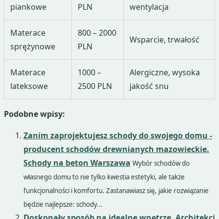
piankowe
PLN
wentylacja
Materace
800 – 2000
Wsparcie, trwałość
sprężynowe
PLN
Materace
1000 –
Alergiczne, wysoka
lateksowe
2500 PLN
jakość snu
Podobne wpisy:
Zanim zaprojektujesz schody do swojego domu -
producent schodów drewnianych mazowieckie.
Schody na beton Warszawa
Wybór schodów do
własnego domu to nie tylko kwestia estetyki, ale także
funkcjonalności i komfortu. Zastanawiasz się, jakie rozwiązanie
będzie najlepsze: schody...
Doskonały sposób na idealne wnętrze. Architekci