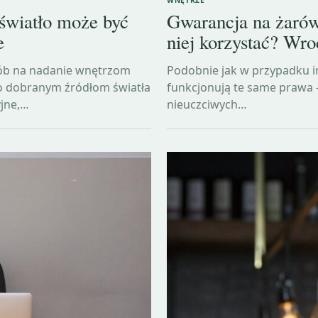
 światło może być
Gwarancja na żarówk
e
niej korzystać? Wro
sób na nadanie wnętrzom
Podobnie jak w przypadku i
io dobranym źródłom światła
funkcjonują te same prawa –
yjne,…
nieuczciwych…