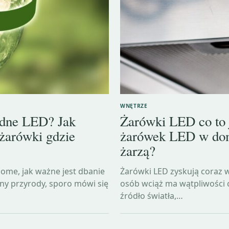
WNĘTRZE
ędne LED? Jak
Żarówki LED co to j
 żarówki gdzie
żarówek LED w dom
żarzą?
ome, jak ważne jest dbanie
Żarówki LED zyskują coraz 
ny przyrody, sporo mówi się
osób wciąż ma wątpliwości c
źródło światła,…