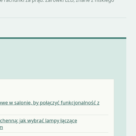
owe w salonie, by połączyć funkcjonalność z
chenną: jak wybrać lampy łączące
em