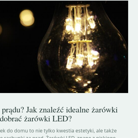
 prądu? Jak znaleźć idealne żarówki
dobrać żarówki LED?
 do domu to nie tylko kwestia estetyki, ale także
 rachunki za prąd. Żarówki LED, znane z niskiego