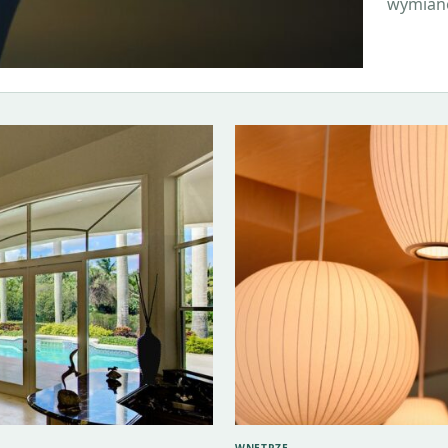
wymian
WNĘTRZE