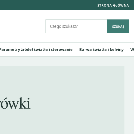
STRONA GŁÓWNA
Szukaj:
SZUKAJ
Parametry źródeł światła i sterowanie
Barwa światła i kelviny
W
rówki