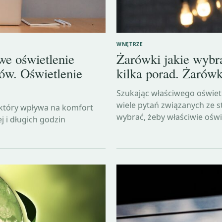
WNĘTRZE
we oświetlenie
Żarówki jakie wybra
ów. Oświetlenie
kilka porad. Żarów
Szukając właściwego oświe
wiele pytań związanych ze s
 który wpływa na komfort
wybrać, żeby właściwie oświ
j i długich godzin