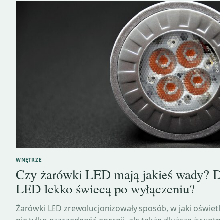
WNĘTRZE
Czy żarówki LED mają jakieś wady? D
LED lekko świecą po wyłączeniu?
Żarówki LED zrewolucjonizowały sposób, w jaki oświet
nie tylko oszczędność energii, ale także dłuższą żywotn