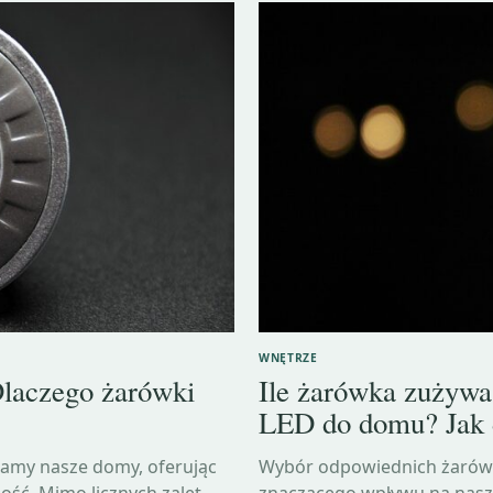
WNĘTRZE
laczego żarówki
Ile żarówka zużywa
LED do domu? Jak 
lamy nasze domy, oferując
Wybór odpowiednich żarówek
ość. Mimo licznych zalet,
znaczącego wpływu na nasze