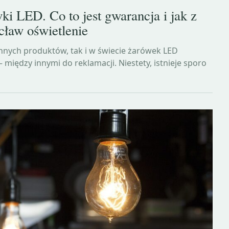
i LED. Co to jest gwarancja i jak z
cław oświetlenie
nnych produktów, tak i w świecie żarówek LED
 między innymi do reklamacji. Niestety, istnieje sporo