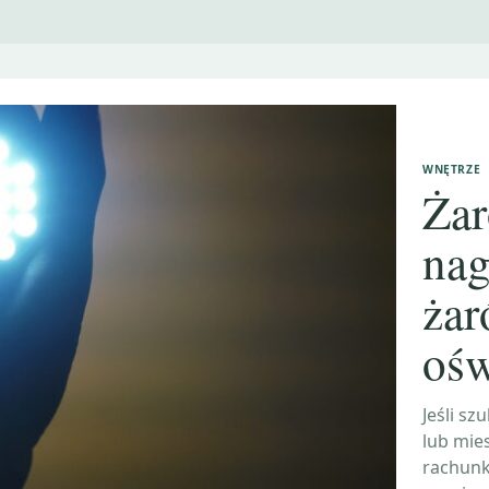
WNĘTRZE
Żar
nag
ża
ośw
Jeśli s
lub mies
rachunk