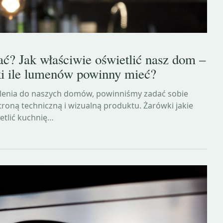
ć? Jak właściwie oświetlić nasz dom –
ki ile lumenów powinny mieć?
tlenia do naszych domów, powinniśmy zadać sobie
troną techniczną i wizualną produktu. Żarówki jakie
etlić kuchnię…