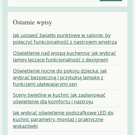
Ostatnie wpisy
Jak ustawić światło punktowe w salonie, by
połączyć funkcjonalność z nastrojem wnętrza
Oświetlenie nad wyspą kuchenną: jak wybrać
lampy łączące funkcjonalność z designem
Oświetlenie nocne do pokoju dziecka: jak
wybrać bezpieczną i przytulną lampkę z
funkcjami ułatwiającymi sen
Sceny świetlne w kuchni: jak zaplanować
oświetlenie dla komfortu i nastroju
Jak wybrać oświetlenie podszafkowe LED do
kuchni: parametry, montaż i praktyczne
wskazówki