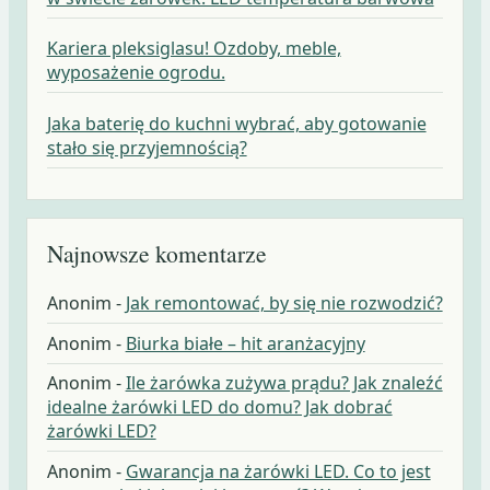
Kariera pleksiglasu! Ozdoby, meble,
wyposażenie ogrodu.
Jaka baterię do kuchni wybrać, aby gotowanie
stało się przyjemnością?
Najnowsze komentarze
Anonim
-
Jak remontować, by się nie rozwodzić?
Anonim
-
Biurka białe – hit aranżacyjny
Anonim
-
Ile żarówka zużywa prądu? Jak znaleźć
idealne żarówki LED do domu? Jak dobrać
żarówki LED?
Anonim
-
Gwarancja na żarówki LED. Co to jest