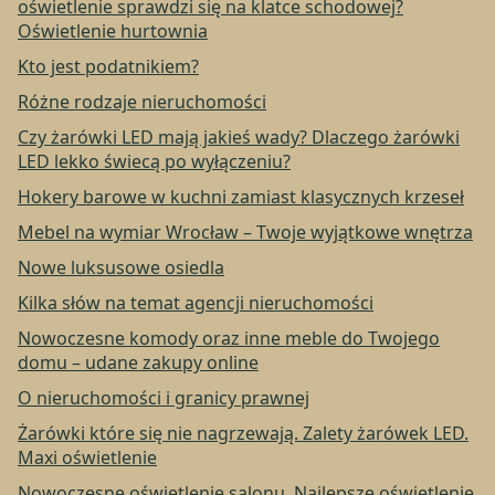
oświetlenie sprawdzi się na klatce schodowej?
Oświetlenie hurtownia
Kto jest podatnikiem?
Różne rodzaje nieruchomości
Czy żarówki LED mają jakieś wady? Dlaczego żarówki
LED lekko świecą po wyłączeniu?
Hokery barowe w kuchni zamiast klasycznych krzeseł
Mebel na wymiar Wrocław – Twoje wyjątkowe wnętrza
Nowe luksusowe osiedla
Kilka słów na temat agencji nieruchomości
Nowoczesne komody oraz inne meble do Twojego
domu – udane zakupy online
O nieruchomości i granicy prawnej
Żarówki które się nie nagrzewają. Zalety żarówek LED.
Maxi oświetlenie
Nowoczesne oświetlenie salonu. Najlepsze oświetlenie