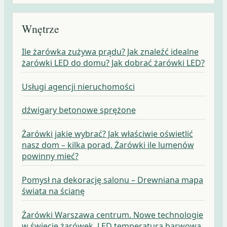
Wnętrze
Ile żarówka zużywa prądu? Jak znaleźć idealne
żarówki LED do domu? Jak dobrać żarówki LED?
Usługi agencji nieruchomości
dźwigary betonowe sprężone
Żarówki jakie wybrać? Jak właściwie oświetlić
nasz dom – kilka porad. Żarówki ile lumenów
powinny mieć?
Pomysł na dekorację salonu – Drewniana mapa
świata na ścianę
Żarówki Warszawa centrum. Nowe technologie
w świecie żarówek. LED temperatura barwowa