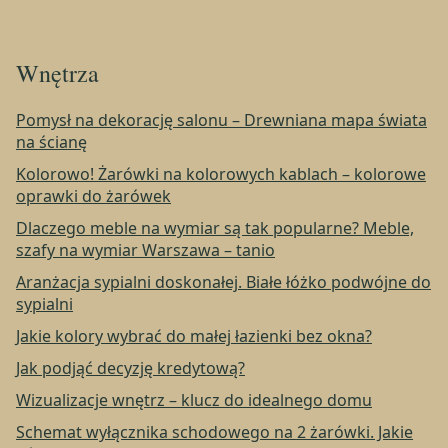
Wnętrza
Pomysł na dekorację salonu – Drewniana mapa świata
na ścianę
Kolorowo! Żarówki na kolorowych kablach – kolorowe
oprawki do żarówek
Dlaczego meble na wymiar są tak popularne? Meble,
szafy na wymiar Warszawa – tanio
Aranżacja sypialni doskonałej. Białe łóżko podwójne do
sypialni
Jakie kolory wybrać do małej łazienki bez okna?
Jak podjąć decyzję kredytową?
Wizualizacje wnętrz – klucz do idealnego domu
Schemat wyłącznika schodowego na 2 żarówki. Jakie