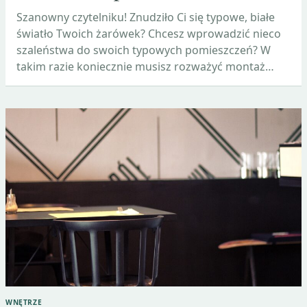
Szanowny czytelniku! Znudziło Ci się typowe, białe
światło Twoich żarówek? Chcesz wprowadzić nieco
szaleństwa do swoich typowych pomieszczeń? W
takim razie koniecznie musisz rozważyć montaż…
WNĘTRZE