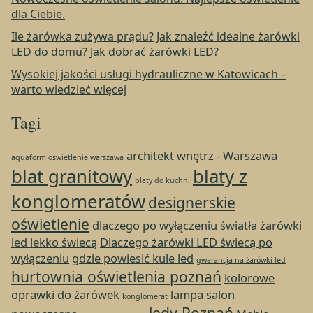
dla Ciebie.
Ile żarówka zużywa prądu? Jak znaleźć idealne żarówki
LED do domu? Jak dobrać żarówki LED?
Wysokiej jakości usługi hydrauliczne w Katowicach –
warto wiedzieć więcej
Tagi
architekt wnętrz - Warszawa
aquaform oświetlenie warszawa
blat granitowy
blaty z
blaty do kuchni
konglomeratów
designerskie
oświetlenie
dlaczego po wyłączeniu światła żarówki
led lekko świecą
Dlaczego żarówki LED świecą po
wyłączeniu
gdzie powiesić kule led
gwarancja na żarówki led
hurtownia oświetlenia poznań
kolorowe
oprawki do żarówek
lampa salon
konglomerat
ledy Poznań