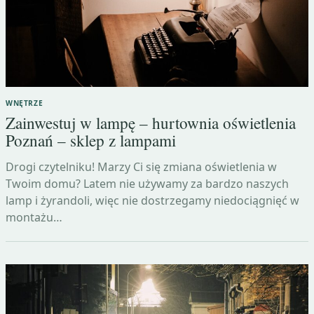
WNĘTRZE
Zainwestuj w lampę – hurtownia oświetlenia
Poznań – sklep z lampami
Drogi czytelniku! Marzy Ci się zmiana oświetlenia w
Twoim domu? Latem nie używamy za bardzo naszych
lamp i żyrandoli, więc nie dostrzegamy niedociągnięć w
montażu…