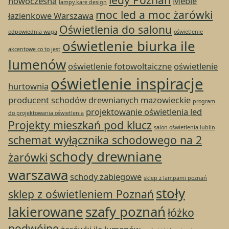
nowoczesna
Meble
lampy kare design
moc led a moc żarówki
łazienkowe Warszawa
Oświetlenia do salonu
odpowiednia waga
oświetlenie
oświetlenie biurka ile
akcentowe co to jest
lumenów
oświetlenie fotowoltaiczne
oświetlenie
oświetlenie inspiracje
hurtownia
producent schodów drewnianych mazowieckie
program
projektowanie oświetlenia led
do projektowania oświetlenia
Projekty mieszkań pod klucz
salon oświetlenia lublin
schemat wyłącznika schodowego na 2
schody drewniane
żarówki
warszawa
schody zabiegowe
sklep z lampami poznań
stoły
sklep z oświetleniem Poznań
lakierowane
szafy poznań
łóżko
podwójne