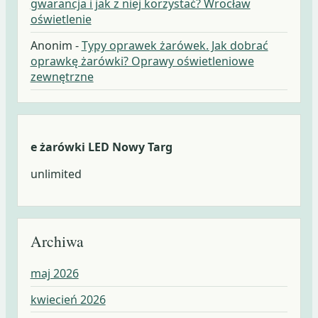
gwarancja i jak z niej korzystać? Wrocław
oświetlenie
Anonim
-
Typy oprawek żarówek. Jak dobrać
oprawkę żarówki? Oprawy oświetleniowe
zewnętrzne
e żarówki LED Nowy Targ
unlimited
Archiwa
maj 2026
kwiecień 2026