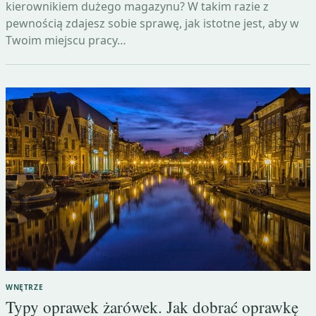
kierownikiem dużego magazynu? W takim razie z
pewnością zdajesz sobie sprawę, jak istotne jest, aby w
Twoim miejscu pracy…
WNĘTRZE
Typy oprawek żarówek. Jak dobrać oprawkę