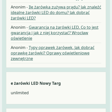
Anonim
-
Ile żarówka zużywa prądu? Jak znaleźć
idealne żarówki LED do domu? Jak dobrać
żarówki LED?
Anonim
-
Gwarancja na żarówki LED. Co to jest
gwarancja i jak z niej korzystać? Wrocław
oświetlenie
Anonim
-
Typy oprawek żarówek. Jak dobrać
oprawkę żarówki? Oprawy oświetleniowe
zewnętrzne
e żarówki LED Nowy Targ
unlimited