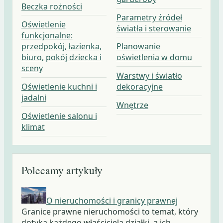
Beczka rożności
Parametry źródeł
Oświetlenie
światła i sterowanie
funkcjonalne:
przedpokój, łazienka,
Planowanie
biuro, pokój dziecka i
oświetlenia w domu
sceny
Warstwy i światło
Oświetlenie kuchni i
dekoracyjne
jadalni
Wnętrze
Oświetlenie salonu i
klimat
Polecamy artykuły
O nieruchomości i granicy prawnej
Granice prawne nieruchomości to temat, który
dotyka każdego właściciela działki, a ich