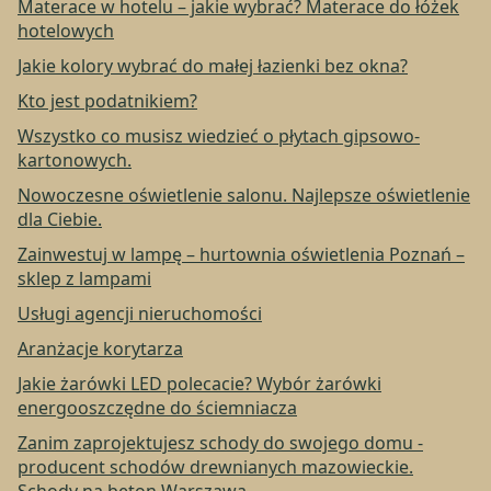
Materace w hotelu – jakie wybrać? Materace do łóżek
hotelowych
Jakie kolory wybrać do małej łazienki bez okna?
Kto jest podatnikiem?
Wszystko co musisz wiedzieć o płytach gipsowo-
kartonowych.
Nowoczesne oświetlenie salonu. Najlepsze oświetlenie
dla Ciebie.
Zainwestuj w lampę – hurtownia oświetlenia Poznań –
sklep z lampami
Usługi agencji nieruchomości
Aranżacje korytarza
Jakie żarówki LED polecacie? Wybór żarówki
energooszczędne do ściemniacza
Zanim zaprojektujesz schody do swojego domu -
producent schodów drewnianych mazowieckie.