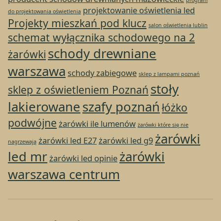
program
projektowanie oświetlenia led
do projektowania oświetlenia
Projekty mieszkań pod klucz
salon oświetlenia lublin
schemat wyłącznika schodowego na 2
schody drewniane
żarówki
warszawa
schody zabiegowe
sklep z lampami poznań
stoły
sklep z oświetleniem Poznań
lakierowane
szafy poznań
łóżko
podwójne
żarówki ile lumenów
żarówki które się nie
żarówki
żarówki led E27
żarówki led g9
nagrzewają
led mr
żarówki
żarówki led opinie
warszawa centrum