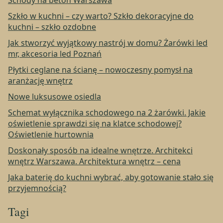
Schody na beton Warszawa
Szkło w kuchni – czy warto? Szkło dekoracyjne do
kuchni – szkło ozdobne
Jak stworzyć wyjątkowy nastrój w domu? Żarówki led
mr, akcesoria led Poznań
Płytki ceglane na ścianę – nowoczesny pomysł na
aranżację wnętrz
Nowe luksusowe osiedla
Schemat wyłącznika schodowego na 2 żarówki. Jakie
oświetlenie sprawdzi się na klatce schodowej?
Oświetlenie hurtownia
Doskonały sposób na idealne wnętrze. Architekci
wnętrz Warszawa. Architektura wnętrz – cena
Jaka baterię do kuchni wybrać, aby gotowanie stało się
przyjemnością?
Tagi