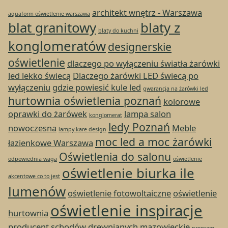
architekt wnętrz - Warszawa
aquaform oświetlenie warszawa
blat granitowy
blaty z
blaty do kuchni
konglomeratów
designerskie
oświetlenie
dlaczego po wyłączeniu światła żarówki
led lekko świecą
Dlaczego żarówki LED świecą po
wyłączeniu
gdzie powiesić kule led
gwarancja na żarówki led
hurtownia oświetlenia poznań
kolorowe
oprawki do żarówek
lampa salon
konglomerat
ledy Poznań
nowoczesna
Meble
lampy kare design
moc led a moc żarówki
łazienkowe Warszawa
Oświetlenia do salonu
odpowiednia waga
oświetlenie
oświetlenie biurka ile
akcentowe co to jest
lumenów
oświetlenie fotowoltaiczne
oświetlenie
oświetlenie inspiracje
hurtownia
producent schodów drewnianych mazowieckie