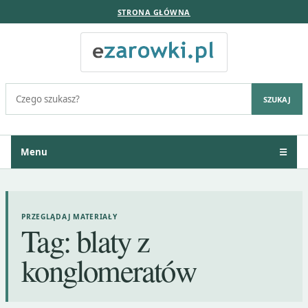
STRONA GŁÓWNA
Szukaj:
SZUKAJ
Menu
☰
PRZEGLĄDAJ MATERIAŁY
Tag:
blaty z
konglomeratów