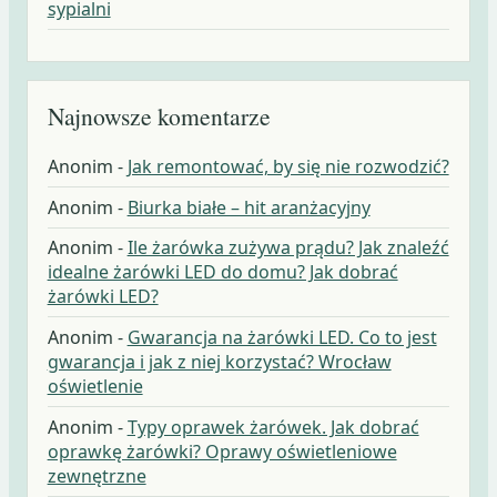
sypialni
Najnowsze komentarze
Anonim
-
Jak remontować, by się nie rozwodzić?
Anonim
-
Biurka białe – hit aranżacyjny
Anonim
-
Ile żarówka zużywa prądu? Jak znaleźć
idealne żarówki LED do domu? Jak dobrać
żarówki LED?
Anonim
-
Gwarancja na żarówki LED. Co to jest
gwarancja i jak z niej korzystać? Wrocław
oświetlenie
Anonim
-
Typy oprawek żarówek. Jak dobrać
oprawkę żarówki? Oprawy oświetleniowe
zewnętrzne