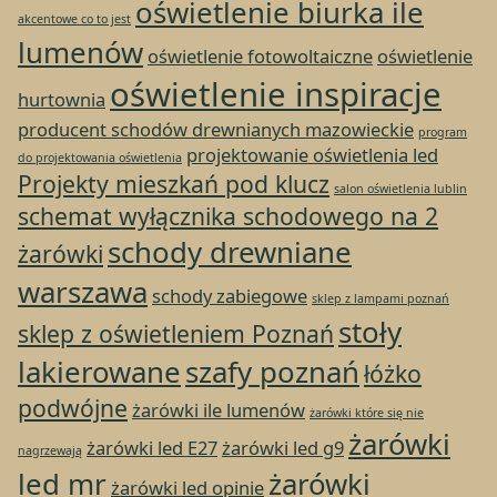
oświetlenie biurka ile
akcentowe co to jest
lumenów
oświetlenie fotowoltaiczne
oświetlenie
oświetlenie inspiracje
hurtownia
producent schodów drewnianych mazowieckie
program
projektowanie oświetlenia led
do projektowania oświetlenia
Projekty mieszkań pod klucz
salon oświetlenia lublin
schemat wyłącznika schodowego na 2
schody drewniane
żarówki
warszawa
schody zabiegowe
sklep z lampami poznań
stoły
sklep z oświetleniem Poznań
lakierowane
szafy poznań
łóżko
podwójne
żarówki ile lumenów
żarówki które się nie
żarówki
żarówki led E27
żarówki led g9
nagrzewają
led mr
żarówki
żarówki led opinie