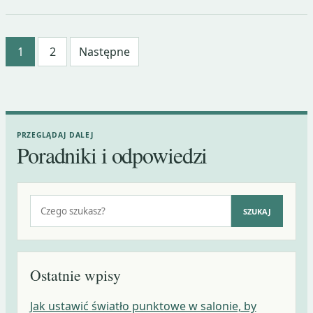
Stronicowanie
1
2
Następne
wpisów
PRZEGLĄDAJ DALEJ
Poradniki i odpowiedzi
Szukaj:
SZUKAJ
Ostatnie wpisy
Jak ustawić światło punktowe w salonie, by