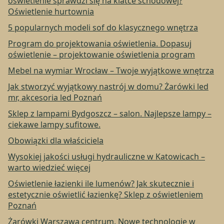
oświetlenie sprawdzi się na klatce schodowej?
Oświetlenie hurtownia
5 popularnych modeli sof do klasycznego wnętrza
Program do projektowania oświetlenia. Dopasuj
oświetlenie – projektowanie oświetlenia program
Mebel na wymiar Wrocław – Twoje wyjątkowe wnętrza
Jak stworzyć wyjątkowy nastrój w domu? Żarówki led
mr, akcesoria led Poznań
Sklep z lampami Bydgoszcz – salon. Najlepsze lampy –
ciekawe lampy sufitowe.
Obowiązki dla właściciela
Wysokiej jakości usługi hydrauliczne w Katowicach –
warto wiedzieć więcej
Oświetlenie łazienki ile lumenów? Jak skutecznie i
estetycznie oświetlić łazienkę? Sklep z oświetleniem
Poznań
Żarówki Warszawa centrum. Nowe technologie w