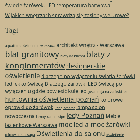
świecie żarówek. LED temperatura barwowa
W jakich wnętrzach sprawdzą się zasłony welurowe?
Tagi
architekt wnętrz - Warszawa
aquaform oświetlenie warszawa
blat granitowy
blaty z
blaty do kuchni
konglomeratów
designerskie
oświetlenie
dlaczego po wyłączeniu światła żarówki
led lekko świecą
Dlaczego żarówki LED świecą po
wyłączeniu
gdzie powiesić kule led
gwarancja na żarówki led
hurtownia oświetlenia poznań
kolorowe
oprawki do żarówek
lampa salon
konglomerat
ledy Poznań
nowoczesna
Meble
lampy kare design
moc led a moc żarówki
łazienkowe Warszawa
Oświetlenia do salonu
odpowiednia waga
oświetlenie