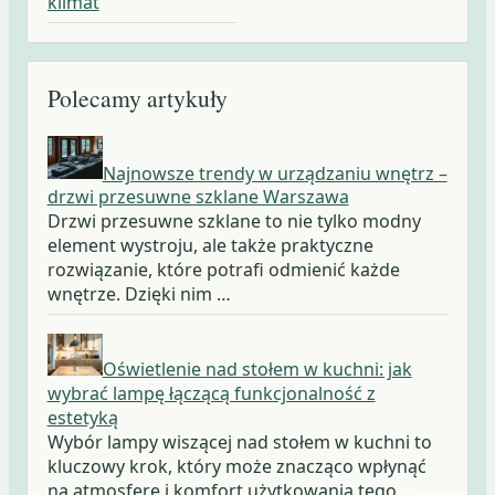
klimat
Polecamy artykuły
Najnowsze trendy w urządzaniu wnętrz –
drzwi przesuwne szklane Warszawa
Drzwi przesuwne szklane to nie tylko modny
element wystroju, ale także praktyczne
rozwiązanie, które potrafi odmienić każde
wnętrze. Dzięki nim …
Oświetlenie nad stołem w kuchni: jak
wybrać lampę łączącą funkcjonalność z
estetyką
Wybór lampy wiszącej nad stołem w kuchni to
kluczowy krok, który może znacząco wpłynąć
na atmosferę i komfort użytkowania tego …