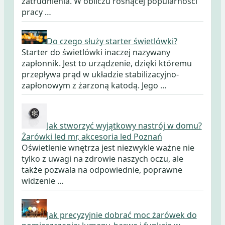
zatrudnienia. W obliczu rosnącej popularności
pracy …
Do czego służy starter świetlówki?
Starter do świetlówki inaczej nazywany
zapłonnik. Jest to urządzenie, dzięki któremu
przepływa prąd w układzie stabilizacyjno-
zapłonowym z żarzoną katodą. Jego …
Jak stworzyć wyjątkowy nastrój w domu?
Żarówki led mr, akcesoria led Poznań
Oświetlenie wnętrza jest niezwykle ważne nie
tylko z uwagi na zdrowie naszych oczu, ale
także pozwala na odpowiednie, poprawne
widzenie …
Jak precyzyjnie dobrać moc żarówek do