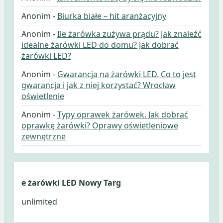
Anonim
-
Biurka białe – hit aranżacyjny
Anonim
-
Ile żarówka zużywa prądu? Jak znaleźć
idealne żarówki LED do domu? Jak dobrać
żarówki LED?
Anonim
-
Gwarancja na żarówki LED. Co to jest
gwarancja i jak z niej korzystać? Wrocław
oświetlenie
Anonim
-
Typy oprawek żarówek. Jak dobrać
oprawkę żarówki? Oprawy oświetleniowe
zewnętrzne
e żarówki LED Nowy Targ
unlimited