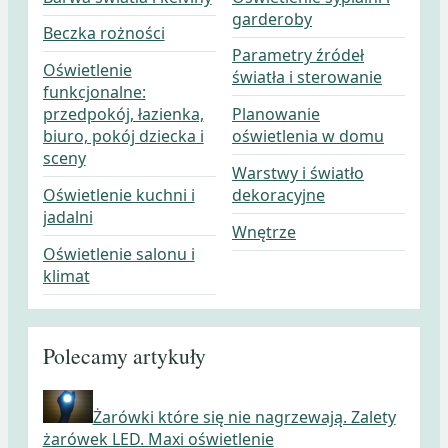
garderoby
Beczka rożności
Parametry źródeł
Oświetlenie
światła i sterowanie
funkcjonalne:
przedpokój, łazienka,
Planowanie
biuro, pokój dziecka i
oświetlenia w domu
sceny
Warstwy i światło
Oświetlenie kuchni i
dekoracyjne
jadalni
Wnętrze
Oświetlenie salonu i
klimat
Polecamy artykuły
Żarówki które się nie nagrzewają. Zalety
żarówek LED. Maxi oświetlenie