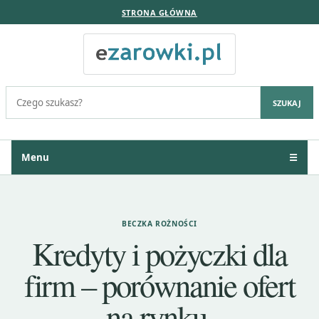
STRONA GŁÓWNA
Szukaj:
SZUKAJ
Menu
☰
BECZKA ROŻNOŚCI
Kredyty i pożyczki dla
firm – porównanie ofert
na rynku.