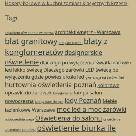
Hokery barowe w kuchni zamiast klasycznych krzeseł
Tagi
architekt wnętrz - Warszawa
aquaform oświetlenie warszawa
blat granitowy
blaty z
blaty do kuchni
konglomeratów
designerskie
oświetlenie
dlaczego po wyłączeniu światła żarówki
led lekko świecą
Dlaczego żarówki LED świecą po
wyłączeniu
gdzie powiesić kule led
gwarancja na żarówki led
hurtownia oświetlenia poznań
kolorowe
oprawki do żarówek
lampa salon
konglomerat
ledy Poznań
nowoczesna
Meble
lampy kare design
moc led a moc żarówki
łazienkowe Warszawa
Oświetlenia do salonu
odpowiednia waga
oświetlenie
oświetlenie biurka ile
akcentowe co to jest