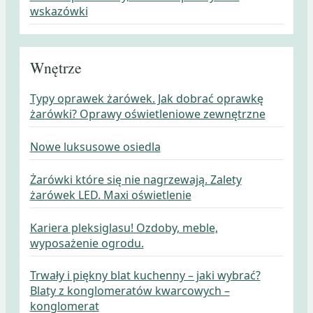
wskazówki
Wnętrze
Typy oprawek żarówek. Jak dobrać oprawkę
żarówki? Oprawy oświetleniowe zewnętrzne
Nowe luksusowe osiedla
Żarówki które się nie nagrzewają. Zalety
żarówek LED. Maxi oświetlenie
Kariera pleksiglasu! Ozdoby, meble,
wyposażenie ogrodu.
Trwały i piękny blat kuchenny – jaki wybrać?
Blaty z konglomeratów kwarcowych –
konglomerat