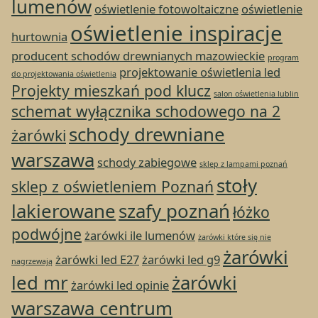
lumenów
oświetlenie fotowoltaiczne
oświetlenie
oświetlenie inspiracje
hurtownia
producent schodów drewnianych mazowieckie
program
projektowanie oświetlenia led
do projektowania oświetlenia
Projekty mieszkań pod klucz
salon oświetlenia lublin
schemat wyłącznika schodowego na 2
schody drewniane
żarówki
warszawa
schody zabiegowe
sklep z lampami poznań
stoły
sklep z oświetleniem Poznań
lakierowane
szafy poznań
łóżko
podwójne
żarówki ile lumenów
żarówki które się nie
żarówki
żarówki led E27
żarówki led g9
nagrzewają
led mr
żarówki
żarówki led opinie
warszawa centrum