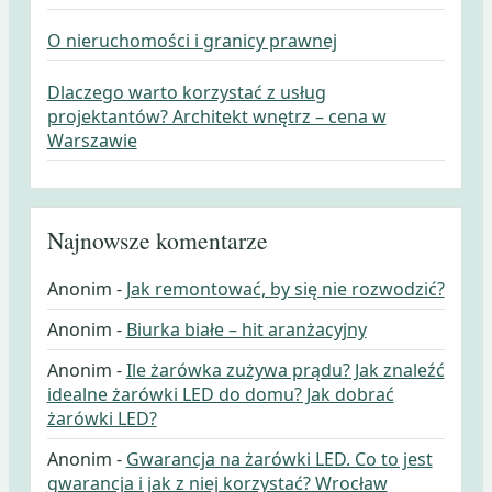
O nieruchomości i granicy prawnej
Dlaczego warto korzystać z usług
projektantów? Architekt wnętrz – cena w
Warszawie
Najnowsze komentarze
Anonim
-
Jak remontować, by się nie rozwodzić?
Anonim
-
Biurka białe – hit aranżacyjny
Anonim
-
Ile żarówka zużywa prądu? Jak znaleźć
idealne żarówki LED do domu? Jak dobrać
żarówki LED?
Anonim
-
Gwarancja na żarówki LED. Co to jest
gwarancja i jak z niej korzystać? Wrocław