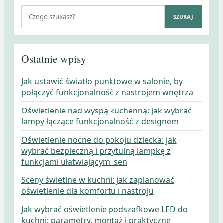
Szukaj:
SZUKAJ
Ostatnie wpisy
Jak ustawić światło punktowe w salonie, by
połączyć funkcjonalność z nastrojem wnętrza
Oświetlenie nad wyspą kuchenną: jak wybrać
lampy łączące funkcjonalność z designem
Oświetlenie nocne do pokoju dziecka: jak
wybrać bezpieczną i przytulną lampkę z
funkcjami ułatwiającymi sen
Sceny świetlne w kuchni: jak zaplanować
oświetlenie dla komfortu i nastroju
Jak wybrać oświetlenie podszafkowe LED do
kuchni: parametry, montaż i praktyczne