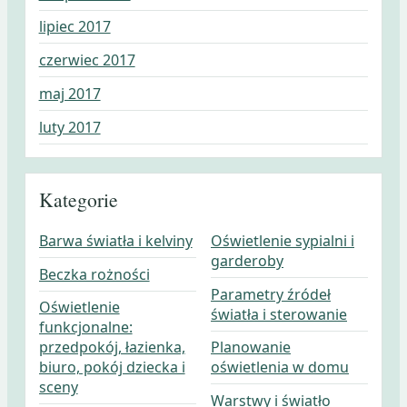
lipiec 2017
czerwiec 2017
maj 2017
luty 2017
Kategorie
Barwa światła i kelviny
Oświetlenie sypialni i
garderoby
Beczka rożności
Parametry źródeł
Oświetlenie
światła i sterowanie
funkcjonalne:
przedpokój, łazienka,
Planowanie
biuro, pokój dziecka i
oświetlenia w domu
sceny
Warstwy i światło