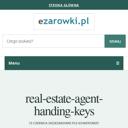
STRONA GŁÓWNA
Szukaj:
SZUKAJ
Menu
☰
real-estate-agent-
handing-keys
13 CZERWCA 2023
EZAROWKI.PL
0 KOMENTARZY