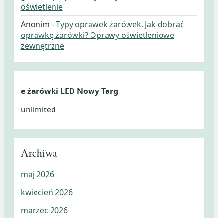
oświetlenie
Anonim
-
Typy oprawek żarówek. Jak dobrać
oprawkę żarówki? Oprawy oświetleniowe
zewnętrzne
e żarówki LED Nowy Targ
unlimited
Archiwa
maj 2026
kwiecień 2026
marzec 2026