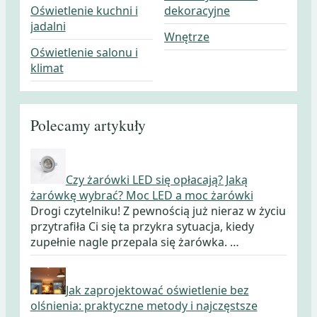
Oświetlenie kuchni i
dekoracyjne
jadalni
Wnętrze
Oświetlenie salonu i
klimat
Polecamy artykuły
Czy żarówki LED się opłacają? Jaką
żarówkę wybrać? Moc LED a moc żarówki
Drogi czytelniku! Z pewnością już nieraz w życiu
przytrafiła Ci się ta przykra sytuacja, kiedy
zupełnie nagle przepala się żarówka. …
Jak zaprojektować oświetlenie bez
olśnienia: praktyczne metody i najczęstsze