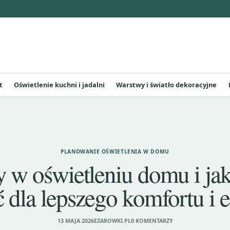
t
Oświetlenie kuchni i jadalni
Warstwy i światło dekoracyjne
PLANOWANIE OŚWIETLENIA W DOMU
 w oświetleniu domu i jak
 dla lepszego komfortu i e
13 MAJA 2026
EZAROWKI.PL
0 KOMENTARZY