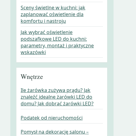
Sceny świetlne w kuchni: jak
zaplanować oświetlenie dla
komfortu i nastroju
Jak wybrać oświetlenie
podszafkowe LED do kuchni:
parametry, montaż i praktyczne
wskazówki
Wnętrze
Ile żarówka zużywa prądu? Jak
znaleźć idealne żarówki LED do
domu? Jak dobrać żarówki LED?
Podatek od nieruchomości
Pomysł na dekorację salonu –