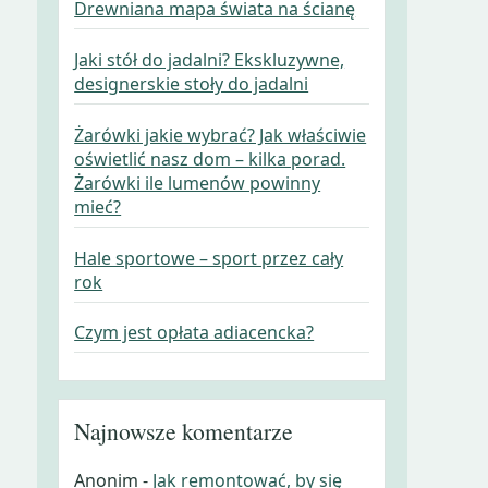
Drewniana mapa świata na ścianę
Jaki stół do jadalni? Ekskluzywne,
designerskie stoły do jadalni
Żarówki jakie wybrać? Jak właściwie
oświetlić nasz dom – kilka porad.
Żarówki ile lumenów powinny
mieć?
Hale sportowe – sport przez cały
rok
Czym jest opłata adiacencka?
Najnowsze komentarze
Anonim
-
Jak remontować, by się