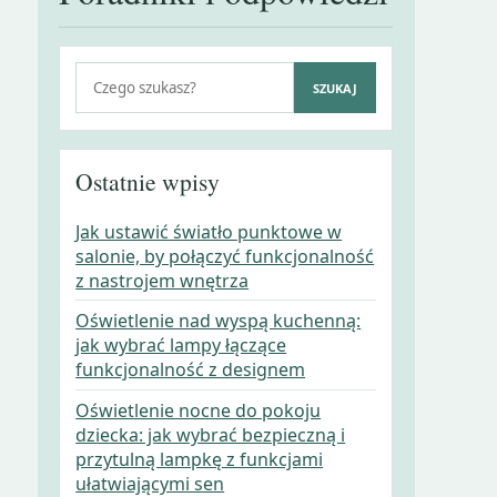
Szukaj:
SZUKAJ
Ostatnie wpisy
Jak ustawić światło punktowe w
salonie, by połączyć funkcjonalność
z nastrojem wnętrza
Oświetlenie nad wyspą kuchenną:
jak wybrać lampy łączące
funkcjonalność z designem
Oświetlenie nocne do pokoju
dziecka: jak wybrać bezpieczną i
przytulną lampkę z funkcjami
ułatwiającymi sen