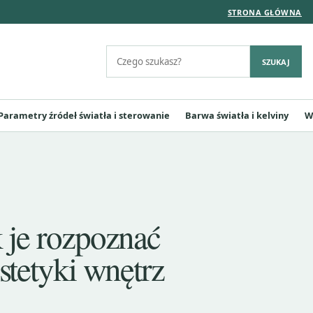
STRONA GŁÓWNA
Szukaj:
SZUKAJ
Parametry źródeł światła i sterowanie
Barwa światła i kelviny
W
 je rozpoznać
stetyki wnętrz