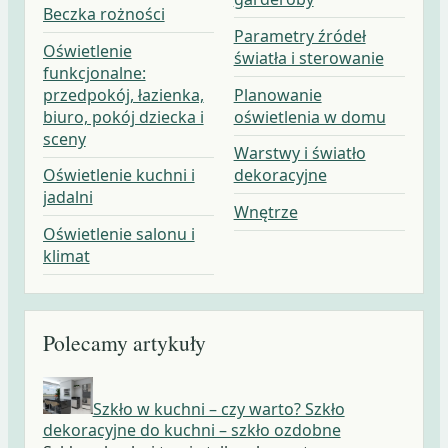
Beczka rożności
Parametry źródeł
Oświetlenie
światła i sterowanie
funkcjonalne:
przedpokój, łazienka,
Planowanie
biuro, pokój dziecka i
oświetlenia w domu
sceny
Warstwy i światło
Oświetlenie kuchni i
dekoracyjne
jadalni
Wnętrze
Oświetlenie salonu i
klimat
Polecamy artykuły
Szkło w kuchni – czy warto? Szkło
dekoracyjne do kuchni – szkło ozdobne