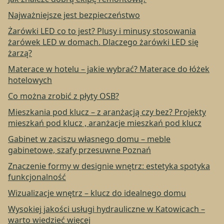
Najważniejsze jest bezpieczeństwo
Żarówki LED co to jest? Plusy i minusy stosowania
żarówek LED w domach. Dlaczego żarówki LED się
żarzą?
Materace w hotelu – jakie wybrać? Materace do łóżek
hotelowych
Co można zrobić z płyty OSB?
Mieszkania pod klucz – z aranżacją czy bez? Projekty
mieszkań pod klucz , aranżacje mieszkań pod klucz
Gabinet w zaciszu własnego domu – meble
gabinetowe, szafy przesuwne Poznań
Znaczenie formy w designie wnętrz: estetyka spotyka
funkcjonalność
Wizualizacje wnętrz – klucz do idealnego domu
Wysokiej jakości usługi hydrauliczne w Katowicach –
warto wiedzieć więcej