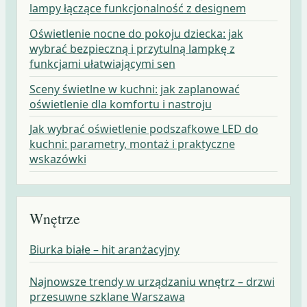
lampy łączące funkcjonalność z designem
Oświetlenie nocne do pokoju dziecka: jak
wybrać bezpieczną i przytulną lampkę z
funkcjami ułatwiającymi sen
Sceny świetlne w kuchni: jak zaplanować
oświetlenie dla komfortu i nastroju
Jak wybrać oświetlenie podszafkowe LED do
kuchni: parametry, montaż i praktyczne
wskazówki
Wnętrze
Biurka białe – hit aranżacyjny
Najnowsze trendy w urządzaniu wnętrz – drzwi
przesuwne szklane Warszawa