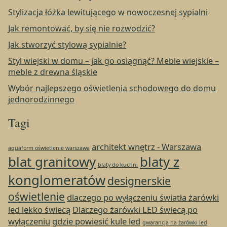
Stylizacja łóżka lewitującego w nowoczesnej sypialni
Jak remontować, by się nie rozwodzić?
Jak stworzyć stylową sypialnie?
Styl wiejski w domu – jak go osiągnąć? Meble wiejskie –
meble z drewna śląskie
Wybór najlepszego oświetlenia schodowego do domu
jednorodzinnego
Tagi
architekt wnętrz - Warszawa
aquaform oświetlenie warszawa
blat granitowy
blaty z
blaty do kuchni
konglomeratów
designerskie
oświetlenie
dlaczego po wyłączeniu światła żarówki
led lekko świecą
Dlaczego żarówki LED świecą po
wyłączeniu
gdzie powiesić kule led
gwarancja na żarówki led