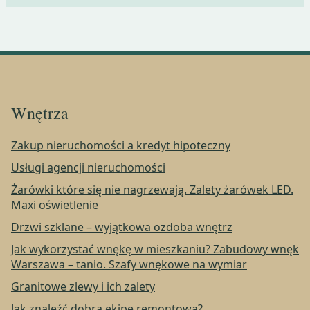
Wnętrza
Zakup nieruchomości a kredyt hipoteczny
Usługi agencji nieruchomości
Żarówki które się nie nagrzewają. Zalety żarówek LED.
Maxi oświetlenie
Drzwi szklane – wyjątkowa ozdoba wnętrz
Jak wykorzystać wnękę w mieszkaniu? Zabudowy wnęk
Warszawa – tanio. Szafy wnękowe na wymiar
Granitowe zlewy i ich zalety
Jak znaleźć dobrą ekipę remontową?