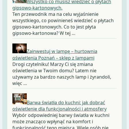
Wszystko co musisz wiedzieć o płytach
gipsowo-kartonowych.
Ten przewodnik ma na celu wyjaśnienie
wszystkiego, co powinieneś wiedzieć o płytach
gipsowo-kartonowych. Co to jest płyta
gipsowo-kartonowa? W tej …
Zainwestuj w lampę – hurtownia
oświetlenia Poznań – sklep z lampami
Drogi czytelniku! Marzy Ci się zmiana
oświetlenia w Twoim domu? Latem nie
używamy za bardzo naszych lamp i żyrandoli,
więc …
Barwa światła do kuchni: jak dobrać
oświetlenie dla funkcjonalności i atmosfery
Wybór odpowiedniej barwy światła w kuchni
może znacząco wpłynąć na komfort i
funkcjonalność tego miejsca. Wiele osób nie