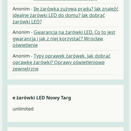
Anonim
-
Ile żarówka zużywa prądu? Jak znaleźć
idealne żarówki LED do domu? Jak dobrać
żarówki LED?
Anonim
-
Gwarancja na żarówki LED. Co to jest
gwarancja i jak z niej korzystać? Wrocław
oświetlenie
Anonim
-
Typy oprawek żarówek. Jak dobrać
oprawkę żarówki? Oprawy oświetleniowe
zewnętrzne
e żarówki LED Nowy Targ
unlimited