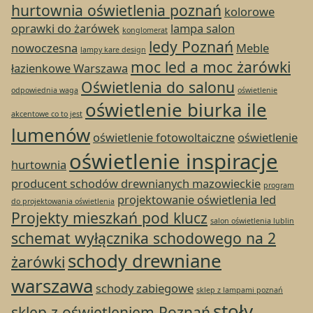
hurtownia oświetlenia poznań
kolorowe
oprawki do żarówek
lampa salon
konglomerat
ledy Poznań
nowoczesna
Meble
lampy kare design
moc led a moc żarówki
łazienkowe Warszawa
Oświetlenia do salonu
odpowiednia waga
oświetlenie
oświetlenie biurka ile
akcentowe co to jest
lumenów
oświetlenie fotowoltaiczne
oświetlenie
oświetlenie inspiracje
hurtownia
producent schodów drewnianych mazowieckie
program
projektowanie oświetlenia led
do projektowania oświetlenia
Projekty mieszkań pod klucz
salon oświetlenia lublin
schemat wyłącznika schodowego na 2
schody drewniane
żarówki
warszawa
schody zabiegowe
sklep z lampami poznań
stoły
sklep z oświetleniem Poznań