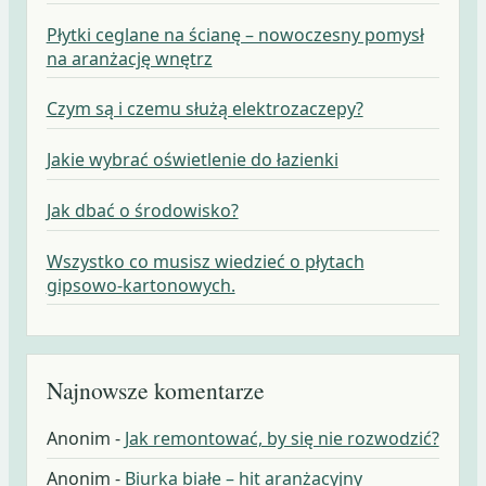
Płytki ceglane na ścianę – nowoczesny pomysł
na aranżację wnętrz
Czym są i czemu służą elektrozaczepy?
Jakie wybrać oświetlenie do łazienki
Jak dbać o środowisko?
Wszystko co musisz wiedzieć o płytach
gipsowo-kartonowych.
Najnowsze komentarze
Anonim
-
Jak remontować, by się nie rozwodzić?
Anonim
-
Biurka białe – hit aranżacyjny